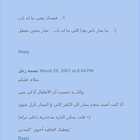
.
قصدك يعني ما له باب .. !!
ما صار باص هذا اللي ما له باب .. صار سجن متنقل .. :)
.
Reply
March 26, 2007 at 6:04 PM
بصمة رجل
سلام عليكم . .
واللـــه حسيت أن الأطفال أذكى مني
أنا كنت أضنه متجه يسار لأن الكفر اللي ع اليسار نازل شوي
قلت يمكن الياره مدحدرهـ (على نزله) =)
يعطيك العافيه أخوي ’’المدني‘‘
Reply