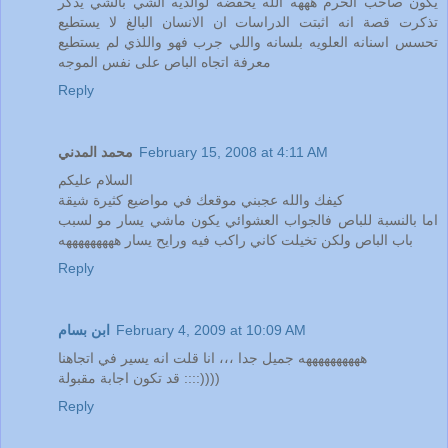
يكون صاحب الحرم هههه الله يحفضه لوالديه الشي بالشي يذكر
تذكرت قصة انه اثبتت الدراسات ان الانسان البالغ لا يستطيع
تحسس اسنانه العلويه بلسانه واللي جرب فهو واللذي لم يستطيع
معرفة اتجاه الباص على نفس الموجه
Reply
February 15, 2008 at 4:11 AM
محمد المدني
السلام عليكم
كيفك والله عجبني موقعك في مواضيع كثيرة شيقة
اما بالنسبة للباص فالجواب العشوائي يكون ماشي يسار مو لسبب
باب الباص ولكن تخيلت كاني راكب فيه ورايح يسار هههههههههه
Reply
February 4, 2009 at 10:09 AM
ابن بسام
ههههههههههه جميل جدا ،،، انا قلت انه يسير في اتجاهنا
قد تكون اجابة مقبولة ::::))))
Reply